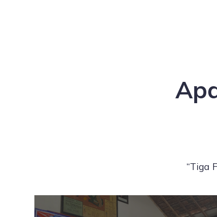
Apa
“Tiga 