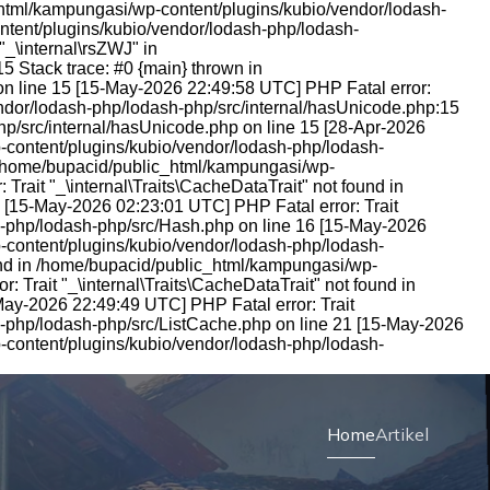
_html/kampungasi/wp-content/plugins/kubio/vendor/lodash-
ntent/plugins/kubio/vendor/lodash-php/lodash-
_\internal\rsZWJ" in
 Stack trace: #0 {main} thrown in
n line 15 [15-May-2026 22:49:58 UTC] PHP Fatal error:
ndor/lodash-php/lodash-php/src/internal/hasUnicode.php:15
p/src/internal/hasUnicode.php on line 15 [28-Apr-2026
p-content/plugins/kubio/vendor/lodash-php/lodash-
in /home/bupacid/public_html/kampungasi/wp-
rait "_\internal\Traits\CacheDataTrait" not found in
[15-May-2026 02:23:01 UTC] PHP Fatal error: Trait
sh-php/lodash-php/src/Hash.php on line 16 [15-May-2026
p-content/plugins/kubio/vendor/lodash-php/lodash-
ound in /home/bupacid/public_html/kampungasi/wp-
Trait "_\internal\Traits\CacheDataTrait" not found in
ay-2026 22:49:49 UTC] PHP Fatal error: Trait
h-php/lodash-php/src/ListCache.php on line 21 [15-May-2026
p-content/plugins/kubio/vendor/lodash-php/lodash-
Home
Artikel