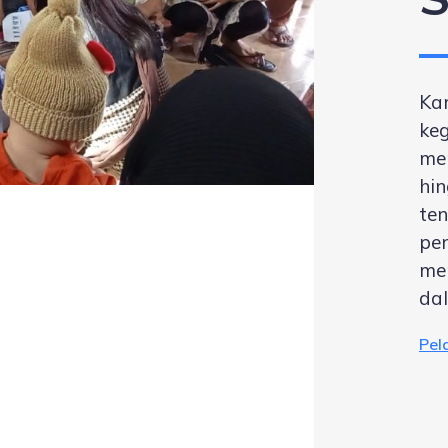
Ka
ke
me
hi
te
pe
me
da
Pel