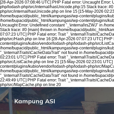
[28-Apr-2026 07:08:46 UTC] PHP Fatal error: Uncaught Error: 
php/lodash-php/src/internal/hasUnicode.php:15 Stack trace: #
php/src/internal/hasUnicode.php on line 15 [15-May-2026 02:23
/home/bupacid/public_html/kampungasi/wp-content/plugins/kubi
/home/bupacid/public_html/kampungasi/wp-content/plugins/kubi
Uncaught Error: Undefined constant "_\internal\rsZWJ" in /ho
Stack trace: #0 {main} thrown in /home/bupacid/public_html/ka
07:07:23 UTC] PHP Fatal error: Trait "_\internal\Traits\Cache
php/src/Hash.php on line 16 [28-Apr-2026 07:07:23 UTC] PHP Fa
content/plugins/kubio/vendor/lodash-php/lodash-php/src/ListCac
/home/bupacid/public_html/kampungasi/wp-content/plugins/kub
"_\internal\Traits\CacheDataTrait" not found in /home/bupaci
02:23:01 UTC] PHP Fatal error: Trait "_\internal\Traits\Cache
php/src/ListCache.php on line 21 [15-May-2026 02:23:01 UTC] P
content/plugins/kubio/vendor/lodash-php/lodash-php/src/MapCac
/home/bupacid/public_html/kampungasi/wp-content/plugins/kubi
"_\internal\Traits\CacheDataTrait" not found in /home/bupacid
22:49:49 UTC] PHP Fatal error: Trait "_\internal\Traits\Cache
php/src/MapCache.php on line 20
Kampung ASI