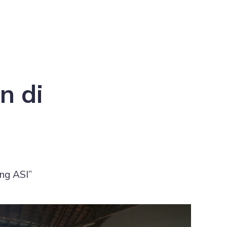
n di
ng ASI”